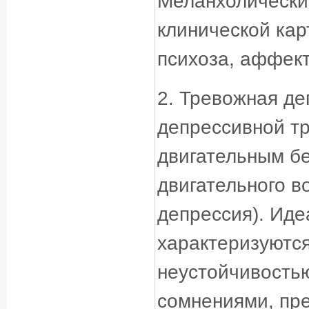
Меланхолически
клинической ка
психоза, аффек
2. Тревожная де
депрессивной тр
двигательным бе
двигательного в
депрессия). Иде
характеризуются
неустойчивость
сомнениями, пр