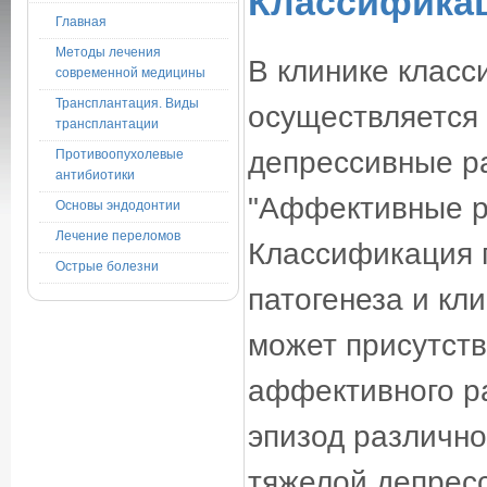
Классифика
Главная
Методы лечения
В клинике клас
современной медицины
Трансплантация. Виды
осуществляется 
трансплантации
депрессивные ра
Противоопухолевые
антибиотики
"Аффективные ра
Основы эндодонтии
Лечение переломов
Классификация п
Острые болезни
патогенеза и кл
может присутств
аффективного ра
эпизод различно
тяжелой депресс