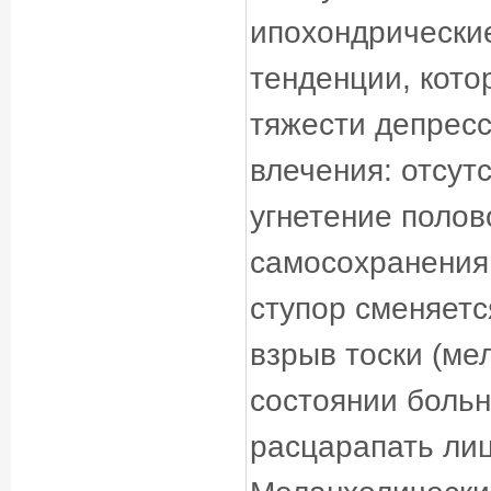
ипохондрические
тенденции, кото
тяжести депрес
влечения: отсут
угнетение полов
самосохранения 
ступор сменяетс
взрыв тоски (ме
состоянии больн
расцарапать лицо