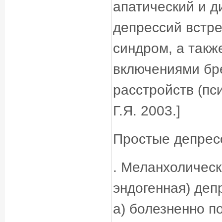
апатический и д
депрессий встр
синдром, а такж
включениями бре
расстройств (пс
Г.Я. 2003.]
Простые депрес
. Меланхолическ
эндогенная) деп
а) болезненно п