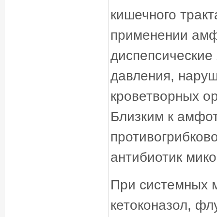
кишечного тракт
применении амф
диспепсические
давления, наруш
кроветворных ор
Близким к амфот
противогрибково
антибиотик мико
При системных 
кетоконазол, фл