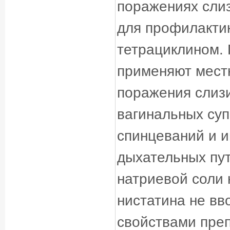
поражениях слиз
для профилакти
тетрациклином. 
применяют местн
поражения слизи
вагинальных суп
спинцеваний и и
дыхательных пут
натриевой соли 
нистатина не вв
свойствами пре