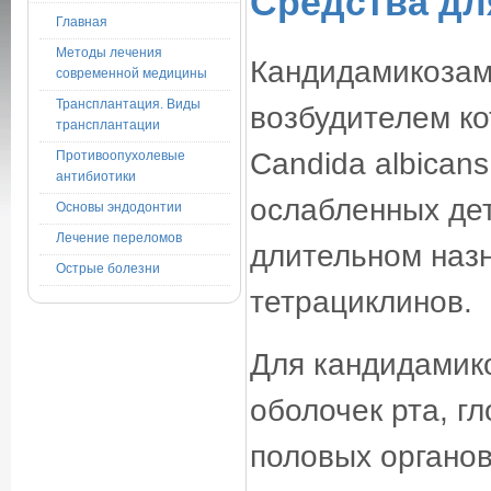
Средства дл
Главная
Методы лечения
Кандидамикозам
современной медицины
Трансплантация. Виды
возбудителем к
трансплантации
Candida albican
Противоопухолевые
антибиотики
ослабленных дет
Основы эндодонтии
Лечение переломов
длительном наз
Острые болезни
тетрациклинов.
Для кандидамик
оболочек рта, г
половых органов