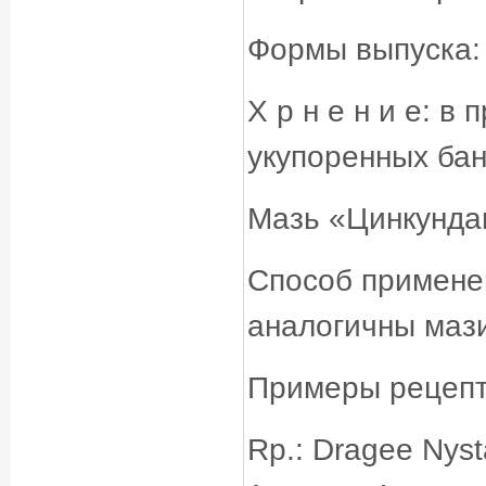
Формы выпуска: 
Х р н е н и е: в
укупоренных бан
Мазь «Цинкунда
Способ примене
аналогичны маз
Примеры рецеп
Rp.: Dragee Nyst