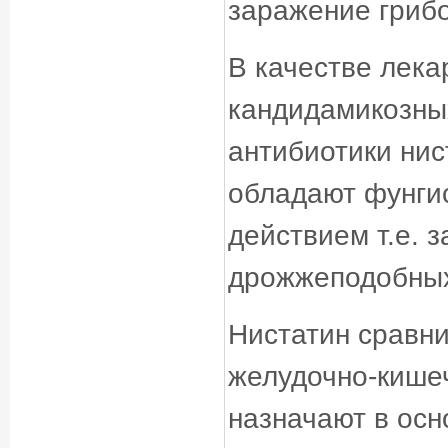
заражение грибо
В качестве лека
кандидамикозны
антибиотики нис
обладают фунги
действием т.е. 
дрожжеподобных
Нистатин сравни
желудочно-кишеч
назначают в ос